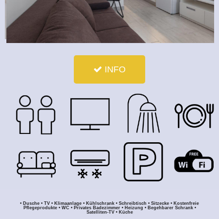
INFO
• Dusche • TV • Klimaanlage • Kühlschrank • Schreibtisch • Sitzecke • Kostenfreie
Pflegeprodukte • WC • Privates Badezimmer • Heizung • Begehbarer Schrank •
Satelliten-TV • Küche