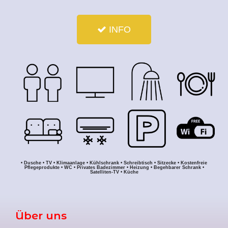
INFO
• Dusche • TV • Klimaanlage • Kühlschrank • Schreibtisch • Sitzecke • Kostenfreie
Pflegeprodukte • WC • Privates Badezimmer • Heizung • Begehbarer Schrank •
Satelliten-TV • Küche
Über uns